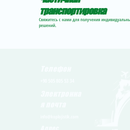
транспортировка
Свяжитесь с нами для получения индивидуальн
решений.
Телефон
+90 505 805 53 34
Электронна
я почта
info@koplojistik.com
Адрес